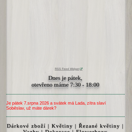
RSS Feed Widget
Dnes je pátek,
otevřeno máme 7:30 - 18:00
Je pátek 7.srpna 2026 a svátek má Lada, zítra slaví
Soběslav, už máte dárek?
Dárkové zboží | Květiny | Řezané květiny |
Vazby | Dekorace | Flowerboxy