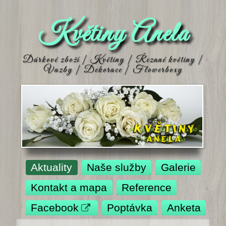
Květiny Anela
Dárkové zboží | Květiny | Řezané květiny |
Vazby | Dekorace | Flowerboxy
Aktuality
Naše služby
Galerie
Kontakt a mapa
Reference
Facebook
Poptávka
Anketa