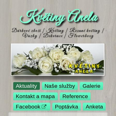
Květiny Anela
Dárkové zboží | Květiny | Řezané květiny |
Vazby | Dekorace | Flowerboxy
Aktuality
Naše služby
Galerie
Kontakt a mapa
Reference
Facebook
Poptávka
Anketa