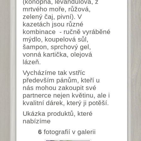
(konopná, levandulová, z
mrtvého moře, růžová,
zelený čaj, pivní). V
kazetách jsou různé
kombinace - ručně vyráběné
mýdlo, koupelová sůl,
šampon, sprchový gel,
vonná kartička, olejová
lázeň.
Vycházíme tak vstříc
především pánům, kteří u
nás mohou zakoupit své
partnerce nejen květinu, ale i
kvalitní dárek, který ji potěší.
Ukázka produktů, které
nabízíme
6
fotografií v galerii